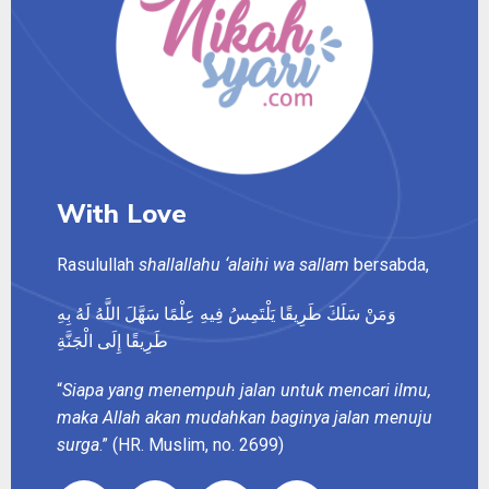
With Love
Rasulullah
shallallahu ‘alaihi wa sallam
bersabda,
وَمَنْ سَلَكَ طَرِيقًا يَلْتَمِسُ فِيهِ عِلْمًا سَهَّلَ اللَّهُ لَهُ بِهِ
طَرِيقًا إِلَى الْجَنَّةِ
“
Siapa yang menempuh jalan untuk mencari ilmu,
maka Allah akan mudahkan baginya jalan menuju
surga
.” (HR. Muslim, no. 2699)