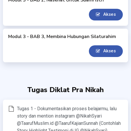
Akses
Modul 3 - BAB 3, Membina Hubungan Silaturahim
Akses
Tugas Diklat Pra Nikah
Tugas 1 - Dokumentasikan proses belajarmu, lalu
story dan mention instagram @NikahSyari
@TaarufMuslim.id @TaarufKajianSunnah (Contohlah
Story Highlight Testimoni di IG @NikahSyari)