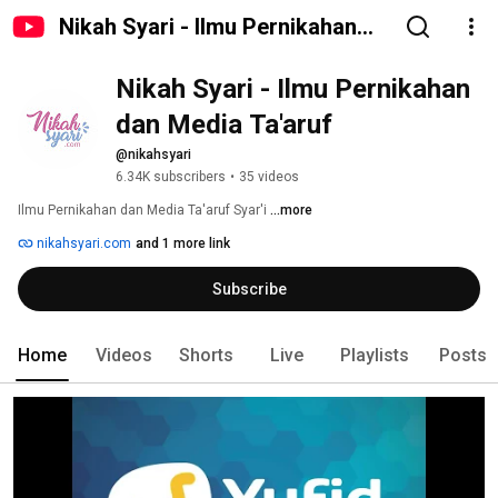
Nikah Syari - Ilmu Pernikahan
dan Media Ta'aruf
Nikah Syari - Ilmu Pernikahan 
dan Media Ta'aruf
@nikahsyari
6.34K subscribers
•
35 videos
Ilmu Pernikahan dan Media Ta'aruf Syar'i 
...more
nikahsyari.com
and 1 more link
Subscribe
Home
Videos
Shorts
Live
Playlists
Posts