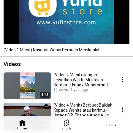
(Video 1 Menit) Nasehat Wahai Pemuda Menikahlah
Videos
(Video 4 Menit) Jangan
Lewatkan Waktu Mustajab
Berdoa - Ustadz Muhammad
Nuzul Dzikri, Lc
32 views
1 year ago
4:18
(Video 4 Menit) Berbuat Baiklah
Kepada Wanita atau Istrimu -
Ustadz DR. Firanda Andirja, Lc,
MA
77 views
1 year ago
4:46
Library
Home
Shorts